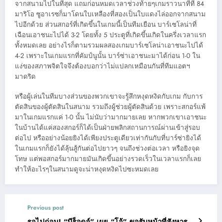
จากสนามไปในที่สุด แถมก่อนหมดเวลาช่วงท้ายๆเกมราวนาทีที่ 84
มาริโอ ซูอาเรซก็มาโดนใบเหลืองที่สองเป็นใบแดงไล่ออกจากสนาม
ไปอีกด้วย ส่วนสกอร์ที่เกิดขึ้นในเกมนี้เป็นทีมเยือน บาร์เซโลน่าที่
เฉือนเอาชนะไปได้ 3-2 โดยทั้ง 5 ประตูที่เกิดขึ้นเกิดในครึ่งเวลาแรก
ทั้งหมดเลย อย่างไรก็ตามรวมผลสองเกมบาร์เซโลน่าเอาชนะไปได้
4-2 เพราะในเกมแรกที่คัมป์นูนั้น บาร์ซ่าเอาชนะมาได้ก่อน 1-0 ใน
แง่ของสภาพจิตใจจึงต้องบอกว่าไม่แปลกเหมือนกันที่ทีมแอตฯ
มาดริด
หรือผู้เล่นในทีมบางส่วนของพวกเขาจะรู้สึกหงุดหงิดกับเกม กับการ
ตัดสินของผู้ตัดสินในสนาม รวมถึงผู้ช่วยผู้ตัดสินด้วย เพราะสกอร์แพ้
มาในเกมแรกแค่ 1-0 นั้น ไม่นับว่ามากมายเลย หากพวกเขาเอาชนะ
ในบ้านได้แค่สองสกอร์ก็ได้เป็นฝ่ายพลิกสถานการณ์ผ่านเข้าสู่รอบ
ต่อไป หรืออย่างน้อยยิงได้เพียงประตูเดียวเท่ากันกับที่บาร์ซ่ายิงได้
ในเกมแรกก็ยังได้ลุ้นสู้กันต่อไปยาวๆ จนถึงช่วงต่อเวลา หรือยิงจุด
โทษ แต่พอสกอร์มากมายมันเกิดขึ้นอย่างรวดเร็วในเวลาแรกก็เลย
ทำให้อะไรๆในสนามดูจะน่าหงุดหงิดไปซะหมดเลย
Previous post
รอไปก่อน! “บีร็อดจ์” เผย “โอ้” ขอรับหน้าที่สังหาร