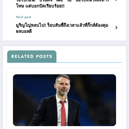
โทษ แต่บอกปัดเรียบร้อย!!
Next post
มูริญโญ่หลบไป! ร็อบสันชี้ถึงเวลาแล้วที่กิ๊กส์ต้องคุม
ผลบอลผี
RELATED POSTS