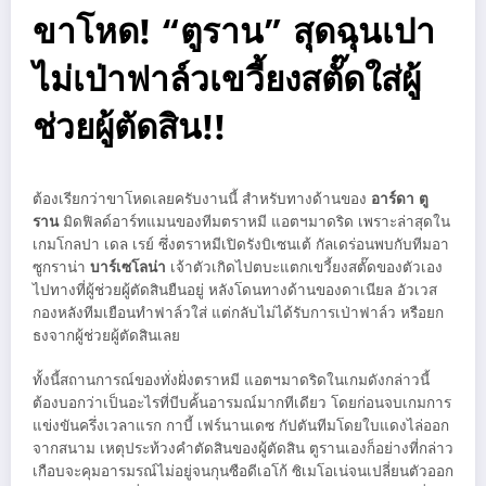
ขาโหด! “ตูราน” สุดฉุนเปา
ไม่เป่าฟาล์วเขวี้ยงสตั๊ดใส่ผู้
ช่วยผู้ตัดสิน!!
ต้องเรียกว่าขาโหดเลยครับงานนี้ สำหรับทางด้านของ
อาร์ดา ตู
ราน
มิดฟิลด์อาร์ทแมนของทีมตราหมี แอตฯมาดริด เพราะล่าสุดใน
เกมโกลปา เดล เรย์ ซึ่งตราหมีเปิดรังบิเซนเต้ กัลเดร่อนพบกับทีมอา
ซูกราน่า
บาร์เซโลน่า
เจ้าตัวเกิดไปตบะแตกเขวี้ยงสตั๊ดของตัวเอง
ไปทางที่ผู้ช่วยผู้ตัดสินยืนอยู่ หลังโดนทางด้านของดาเนียล อัวเวส
กองหลังทีมเยือนทำฟาล์วใส่ แต่กลับไม่ได้รับการเป่าฟาล์ว หรือยก
ธงจากผู้ช่วยผู้ตัดสินเลย
ทั้งนี้สถานการณ์ของทั่งฝั่งตราหมี แอตฯมาดริดในเกมดังกล่าวนี้
ต้องบอกว่าเป็นอะไรที่บีบคั้นอารมณ์มากทีเดียว โดยก่อนจบเกมการ
แข่งขันครึ่งเวลาแรก กาบี้ เฟร์นานเดซ กัปตันทีมโดยใบแดงไล่ออก
จากสนาม เหตุประท้วงคำตัดสินของผู้ตัดสิน ตูรานเองก็อย่างที่กล่าว
เกือบจะคุมอารมรณ์ไม่อยู่จนกุนซือดีเอโก้ ซิเมโอเน่จนเปลี่ยนตัวออก