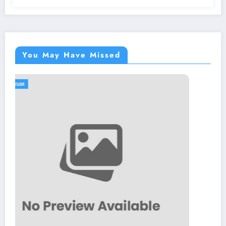
You May Have Missed
กีฬาฟุตบอล