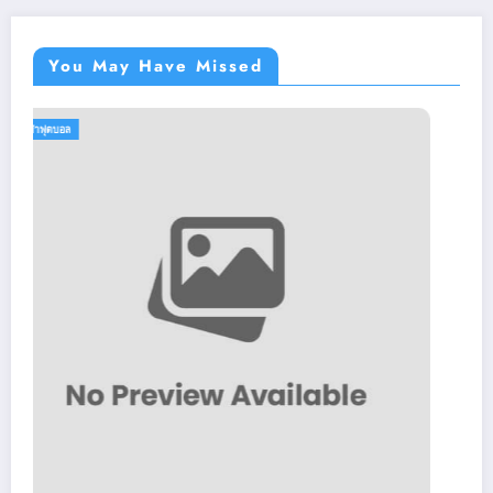
You May Have Missed
กีฬาฟุตบอล