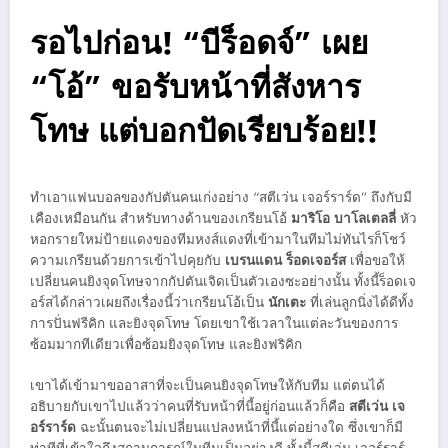
รอไปก่อน! “บีร็อดจ์” เผย
“โอ้” ขอรับหน้าที่สังหาร
โทษ แต่บอกปัดเรียบร้อย!!
ทำเอาแฟนบอลของกัปตันคนเก่งอย่าง “สตีเว่น เจอร์ราร์ด” ถึงกับมี
เคืองเหมือนกัน สำหรับทางด้านของเกรียนโอ้
มาริโอ บาโลเตลลี่
หัว
หอกรายใหม่ป้ายแดงของทีมหงส์แดงที่เข้ามาในทีมไม่ทันไรก็โชว์
ความเกรียนด้วยการเข้าไปคุยกับ
เบรนแดน ร็อดเจอร์ส
เพื่อขอให้
เปลี่ยนคนยิงจุดโทษจากกัปตันเจิดเป็นตัวเองซะอย่างนั้น ทั้งนี้ร็อดเจ
อร์สได้กล่าวเผยถึงเรื่องนี้ว่าเกรียนโอ้เป็น
นักเตะ
ที่เล่นลูกนิ่งได้ดีทั้ง
การปั่นฟรีคิก และยิงจุดโทษ โดยเขาใช้เวลาในแต่ละวันของการ
ซ้อมมากทีเดียวเพื่อซ้อมยิงจุดโทษ และยิงฟริคิก
เขาได้เข้ามาขออาสาที่จะเป็นคนยิงจุดโทษให้กับทีม แต่ตนได้
อธิบายกับเขาไปแล้วว่าคนที่รับหน้าที่นี้อยู่ก่อนแล้วก็คือ
สตีเว่น เจ
อร์ราร์ด
ฉะนั้นตนจะไม่เปลี่ยนแปลงหน้าที่นี้แต่อย่างใด ซึ่งเขาก็มี