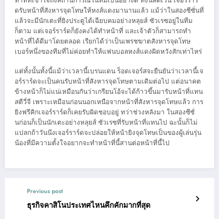
ท่าทีที่เข้าใจถึงสถานการณ์ในทีมเป็นอย่างดี ทั้งนี้สตีเว่น เจอร์ราร์
ดรับหน้าที่สังหารจุดโทษให้หงส์แดงมานานแล้ว แม้ว่าในสองซีซั่นที่
แล้วจะมีนักเตะที่ยิงประตูได้เฉียบคมอย่างหลุยส์ ซัวเรซอยู่ในทีม
ก็ตาม แต่เจอร์ราร์ดก็ยังคงได้ทำหน้าที่ และเจ้าตัวก็สามารถทำ
หน้าที่ได้ดีมาโดยตลอด เรียกได้ว่าเป็นเพรชฆาตสังหารจุดโทษ
เบอร์หนึ่งของทีมที่ไม่ค่อยทำให้แฟนบอลหงส์แดงผิดหวังสักเท่าไหร่
แต่ทั้งนั้นทั้งนี้แม้ว่าเวลานี้เบรนแดน ร็อดเจอร์สจะยืนยันว่าเวลานี้เจ
อร์ราร์ดจะเป็นคนรับหน้าที่สังหารจุดโทษตามเดิมต่อไป แต่อนาคต
ข้างหน้าก็ไม่แน่เหมือนกันว่าเกรียนโอ้จะได้ก้าวขึ้นมารับหน้าที่แทน
สตีวี่จี เพราะเหมือนก่อนนอกเหนือจากหน้าที่สังหารจุดโทษแล้ว การ
ยิงฟรีคิกเจอร์ราร์ดก็เคยรับผิดชอบอยู่ ทว่าช่วงหลังมา ในสองซีซั่
นก่อนก็เป็นนักเตะอย่างหลุยส์ ซัวเรซที่รับหน้าที่แทนไป ฉะนั้นก็ไม่
แปลกถ้าวันนึงเจอร์ราร์ดจะปล่อยให้หน้ายิงจุดโทษเป็นของผู้เล่นรุ่น
น้องที่มีความตั้งใจอยากจะทำหน้าที่นี้สานต่อหน้าที่นี้ไป
Previous post
ธุรกิจคาสิโนประเทศไหนคึกคักมากที่สุด