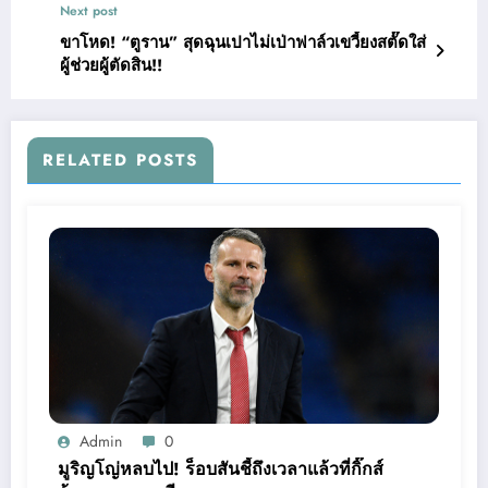
Next post
ขาโหด! “ตูราน” สุดฉุนเปาไม่เป่าฟาล์วเขวี้ยงสตั๊ดใส่
ผู้ช่วยผู้ตัดสิน!!
RELATED POSTS
Admin
0
มูริญโญ่หลบไป! ร็อบสันชี้ถึงเวลาแล้วที่กิ๊กส์